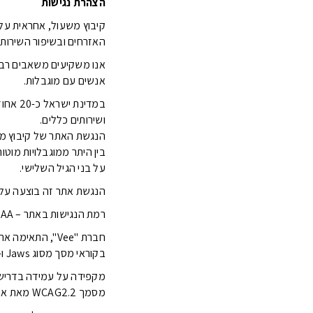
הצהרת נגישות
האזרחים ובשיפור השירות 
אנו משקיעים משאבים רבים
אנשים עם מוגבלות.
במדינ
ושירותים כללים.
הנגשת האתר של קיבוץ משעו
בין היתר ממוגבלויות מוטורי
על בני הגיל השלישי.
הנגשת אתר זה בוצעה על ידי חברת
רמת הנגישות באתר – AA
חברת "Vee", הת
בקוראי מסך מסוג Jaws ו- NVDA.
מסמך WCAG2.2 מאת ארגון W3C.