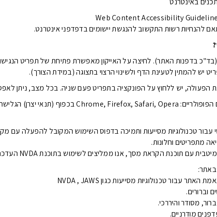
תכנים באינטרנט
 להנחיות רשות התקשוב להנגשת יישומים בדפדפני אינטרנט.
?
 (בד"כ בדפנות האתר). לחיצה על האייקון מאפשרת פתיחת של תפריט הנגישו
 יש להמתין לטעינת הדף ולשינוי הרצוי בתצוגה (במידת הצורך).
ת הפעולה, יש ללחוץ על הפונקציה בתפריט פעם שניה. בכל מצב, ניתן לאפס 
התוכנה פועלת בדפדפנים הפופולריים: , Firefox, Safari, Opera
עבור טכנולוגיות מסייעות ותמיכה בדפוס השימוש המקובל להפעלה עם מק
ת עם תוכנת הקראת מסך, אנו ממליצים לשימוש בתוכנת NVDA העדכנית ביותר.
באתר:
ר עבור טכנולוגיות מסייעות כגון NVDA , JAWS
 וברורים.
רור, מסודר והיררכי.
פנים מודרניים.