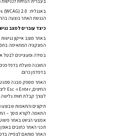
בעברית: הנחיות לנגישות 
באנגלית: Web Content Accessibility Guidelines (WCAG) 2.0
הנגשת האתר בוצעה בהתאם
כיצד עוברים למצב נגיש
באתר מוצב אייקון נגישות
הפונקציה המתאימה בתפריט
במידה ומעוניינים לבטל א
בדפדפן כרום.
האתר מספק מבנה סמנטי 
החיצים, Enter ו- Esc ליציאה מתפריטים וחלונות.
לצורך קבלת חווית גלישה מיטבי
תיקונים והתאמות שבוצעו 
התאמה לקורא מסך – התאמת האת
אמצעי הניווט באתר פשוטים
תכני האתר כתובים באופן ב
האתר מותאם לצפייה בדפד