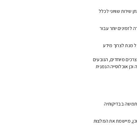
h. אנו רואים חשיבות רבה במתן שירות שוויוני לכלל
לזמינים יותר עבור
ת, על מנת לצרוך מידע
צרכים מיוחדים, הנובעים
עה וכן אוכלוסייה הנמנית
והשתמשה בבדיקותיה
 על עמידה בדרישות תקנות שוויון זכויות לאנשים עם מוגבלות 5568 התשע"ג 2013 ברמת AA. וכן, מיישמת את המלצות