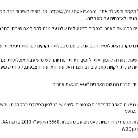
קיבוץ משעול, אחראית על הקמת והפעלת אתר : ttps://mishol-it.com
הניתן לאזרחים עם מוגבלות.
 בהנגשת האתר והנכסים הדיגיטליים שלנו על מנת להפוך את שירותי החברה 
ת ישראל כ-20 אחוזים מקרב האוכלוסייה הינם אנשים עם מוגבלות הזקוקים לנגישות דיגיטלי
ל, נועדה להפוך אותו לזמין, ידידותי ונוח יותר לשימוש עבור אוכלוסיות עם 
ות שונות, לקויות קוגניטיביות, קוצר רואי, עיוורון או עיוורון צבעים, לקויות שמי
 הנגשת האתרים "Vee הנגשת אתרים".
אימה את נגישות האתר לדפדפנים הנפוצים ולשימוש בטלפון הסלולרי ככל הניתן, 
מקפידה