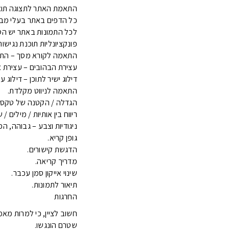
התאמת האתר לתצוגה תואמת
כל הדפים באתר בעלי מבנה קבוע (/3H
לכל התמונות באתר יש הסבר 
פונקציונליות תוכנת נגישות
התאמה לקורא מסך – התאמת האת
עצירת הבהובים – עצירת א
דילוג ישיר לתוכן – דילוג 
התאמה לניווט מקלדת.
הגדלה / הקטנה של טקסט
ריווח בין אותיות / מילים / ש
ניגודיות וצבע – גבוהה, הפ
גופן קריא.
הדגשת קישורים.
מדריך קריאה.
שינוי אייקון סמן עכבר.
תיאור לתמונות.
החרגות
חשוב לציין, כי למרות מאמ
שטרם הונגשו.