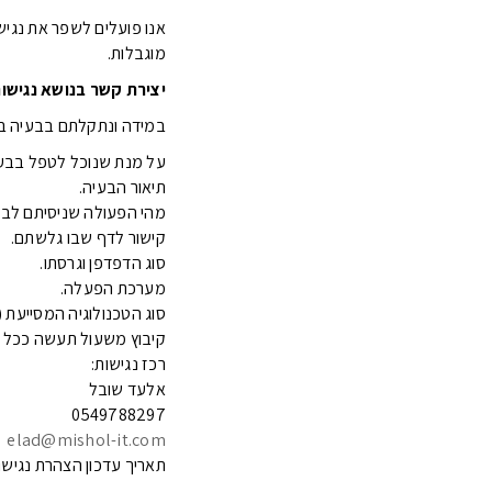
אנו פועלים לשפר את נגי
מוגבלות.
יצירת קשר בנושא נגישו
במידה ונתקלתם בבעיה בנ
על מנת שנוכל לטפל בבעי
תיאור הבעיה.
מהי הפעולה שניסיתם לבצ
קישור לדף שבו גלשתם.
סוג הדפדפן וגרסתו.
מערכת הפעלה.
סוג הטכנולוגיה המסייעת
קיבוץ משעול תעשה ככל יכ
רכז נגישות:
אלעד שובל
0549788297
elad@mishol-it.com
תאריך עדכון הצהרת נגישות 10-2024